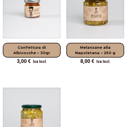
Confettura di
Melanzane alla
Albicocche – 30gr
Napoletana – 250 g
3,00
€
8,00
€