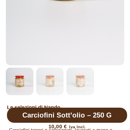
Le selezioni di Nando
Carciofini Sott’olio – 250 G
10,00
€