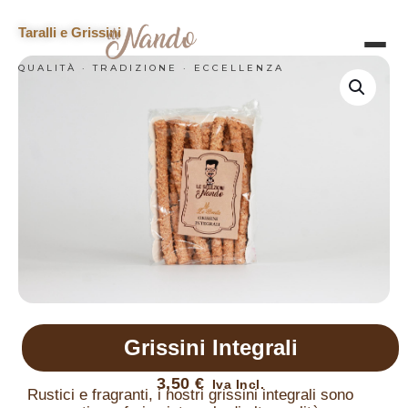
Taralli e Grissini
QUALITÀ · TRADIZIONE · ECCELLENZA
HOME
CATERING
LA NOSTRA SELEZIONE
CHI SIAMO
CONTATTI
Grissini Integrali
3,50
€
Rustici e fragranti, i nostri grissini integrali sono