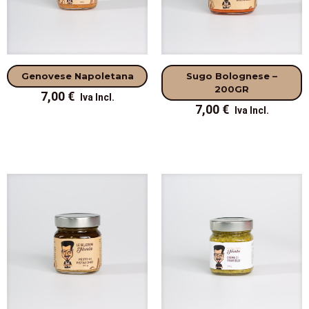
Genovese Napoletana
Sugo Bolognese –
200GR
7,00
€
7,00
€