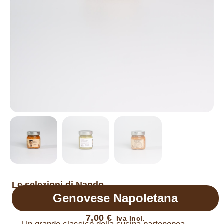
Le selezioni di Nando
Genovese Napoletana
7,00
€