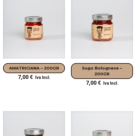
AMATRICIANA – 200GR
Sugo Bolognese –
200GR
7,00
€
7,00
€